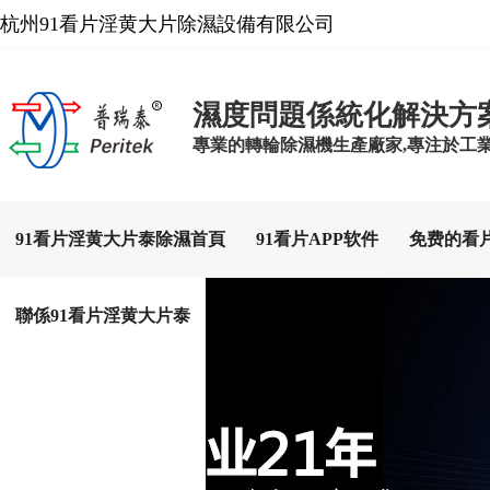
杭州91看片淫黄大片除濕設備有限公司
濕度問題係統化解決方
專業的轉輪除濕機生產廠家,專注於工
91看片淫黄大片泰除濕首頁
91看片APP软件
免费的看
聯係91看片淫黄大片泰