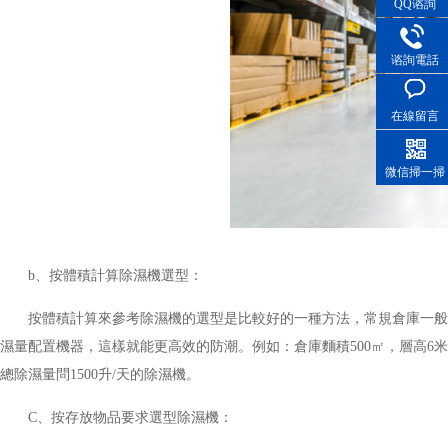
QQ谘詢
谘詢電話
在線留言
微信掃一掃
b、按體積計算除濕機選型：
按體積計算來參考除濕機的選型是比較好的一種方法，常規倉庫一般按
濕量配置機器，這樣就能更高效的防潮。例如：倉庫麵積500㎡，層高6米，那
總除濕量問1500升/天的除濕機。
C、按存放物品要求選型除濕機：