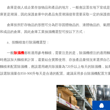
倉庫是個人或企業存放物品和產品的地方，一般會設置在地下室或是
庫更是潮濕，因此保護倉庫中的產品免受潮濕侵害需要采取一定的保護措
倉庫按所貯存物品的形態可分為貯存固體物品的、液體物品的、氣體
和成品的倉庫。因此倉庫工業抽濕機選型可按以下方式：
a、按麵積進行除濕機選型：
一般
除濕機
都有適用參考麵積，需要注意的是，除濕機標注的適用麵積
時應該加大麵積來計算，還要結合實際使用、存放產品量情況來選擇自己合
麵積來配置除濕機，應該選用總共除濕量為720升以上每天的除濕機，
該選除濕量在850-900升每天是合適的配置。建議采用多台除濕機配置