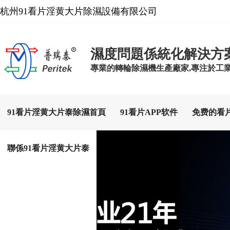
杭州91看片淫黄大片除濕設備有限公司
濕度問題係統化解決方
專業的轉輪除濕機生產廠家,專注於工
91看片淫黄大片泰除濕首頁
91看片APP软件
免费的看
聯係91看片淫黄大片泰