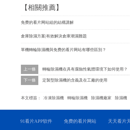
【相關推薦】
免费的看片网站組的結構講解
倉庫除濕方案|有效解決倉庫潮濕難題
單機轉輪除濕機與免费的看片网站有哪些區別？
上一條
轉輪除濕機在具有腐蝕性氣體環境下如何使用？
下一條
定製型除濕機的含義及在工廠的使用
本文標簽：
冷凍除濕機
轉輪除濕機
除濕機廠家
除濕機
91看片APP软件
免费的看片网站
天天看片