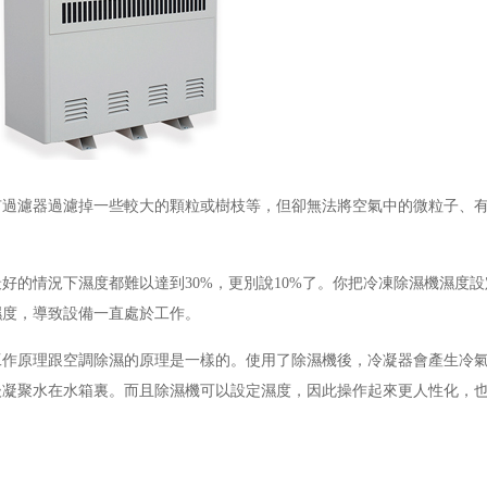
有過濾器過濾掉一些較大的顆粒或樹枝等，但卻無法將空氣中的微粒子、
的情況下濕度都難以達到30%，更別說10%了。你把冷凍除濕機濕度設
濕度，導致設備一直處於工作。
工作原理跟空調除濕的原理是一樣的。使用了除濕機後，冷凝器會產生冷
後凝聚水在水箱裏。而且除濕機可以設定濕度，因此操作起來更人性化，