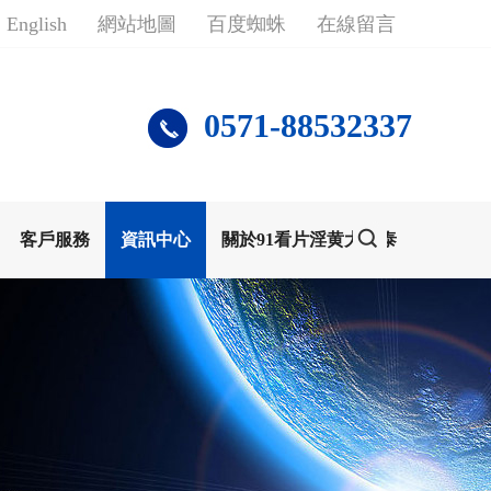
English
網站地圖
百度蜘蛛
在線留言
0571-88532337
客戶服務
資訊中心
關於91看片淫黄大片泰