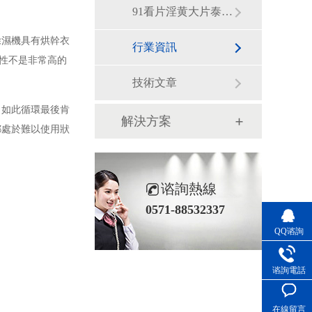
91看片淫黄大片泰動態
除濕機具有烘幹衣
行業資訊
用性不是非常高的
技術文章
，如此循環最後肯
解決方案
都處於難以使用狀
谘詢熱線
0571-88532337
QQ谘詢
谘詢電話
在線留言