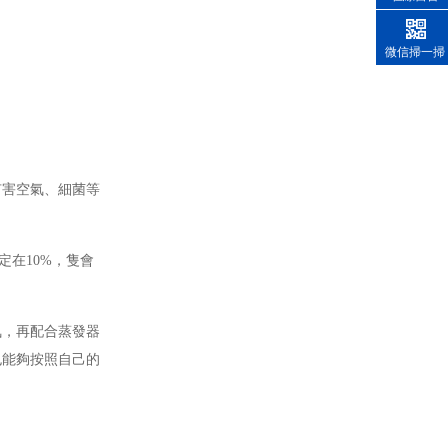
微信掃一掃
有害空氣、細菌等
定在10%，隻會
氣，再配合蒸發器
也能夠按照自己的