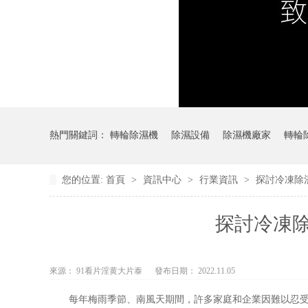
熱門關鍵詞：
轉輪除濕機
除濕設備
除濕機廠家
轉輪
您的位置:
首頁
>
資訊中心
>
行業資訊
>
探討冷凍除
探討冷凍
來源：
91看片淫黄大片泰
發布日期： 2022.11.05
每年梅雨季節、南風天期間，許多家庭和企業因難以忍