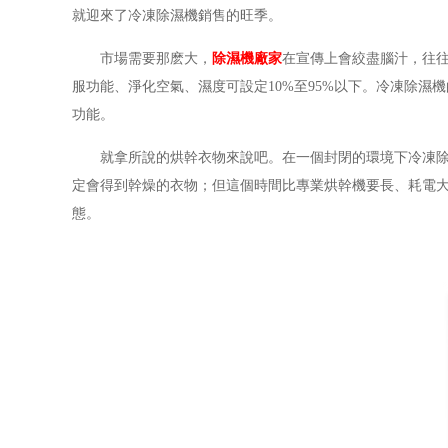
就迎來了冷凍除濕機銷售的旺季。
市場需要那麽大，
除濕機廠家
在宣傳上會絞盡腦汁，往
服功能、淨化空氣、濕度可設定10%至95%以下。冷凍除
功能。
就拿所說的烘幹衣物來說吧。在一個封閉的環境下冷凍
定會得到幹燥的衣物；但這個時間比專業烘幹機要長、耗電
態。