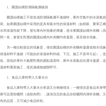
1、圍護結構防潮隔氣層破損
圍護結構施工不當造成防潮隔氣層不連續時，庫外空氣中的水蒸氣就
荷。如果圍護結構中采用的是具有吸水性的保溫材料（如稻穀、聚苯乙烯
水而保溫性能下降，發生庫內外熱量的傳遞，使冷庫圍護結構外表麵（高
間一長，會發生對應的圍護結構內外表麵均有凝霜，甚至積水現象。
另一種比較接近的現象是，僅在圍護結構的外表麵有凝露或積水現象
保溫材料不連續（可能由於保溫材料幹縮、下沉、施工不當等引起），造
低，當低於庫外大氣壓對應的露點溫度時，庫外水蒸氣在此遇冷凝露，這
溫材料重新施工，使其連續無縫隙即可。
2、食品入庫時帶入大量水分
食品入庫時帶入大量水分來源又分兩種情況：一種情況是食品本身帶
庫可設置晾曬間（或晾肉間），讓清洗完的食品在晾曬間內滴幹表麵。又
有的品質，又可減少食品幹耗。