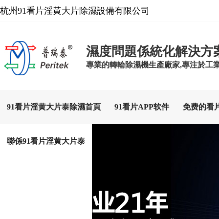
杭州91看片淫黄大片除濕設備有限公司
濕度問題係統化解決方
專業的轉輪除濕機生產廠家,專注於工
91看片淫黄大片泰除濕首頁
91看片APP软件
免费的看
聯係91看片淫黄大片泰