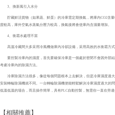
3、換新風引入水分
貯藏鮮活貨物（如果蔬、鮮蛋）的冷庫需定期換氣，將庫內CO2含
度較高，庫外空氣水蒸氣分壓力較高，換氣後將會使庫內含濕量增加。
4、衝霜水處理不當
高溫冷藏間大多采用冷風機做庫內冷卻設備，采用高效的水衝霜方式
要控製冷庫內的濕度，首先要確保冷庫是一個處於密閉不會因外部結
考慮冷庫內的除濕方法。
冷庫除濕方法很多，像從每個問題根本上去解決，但是冷庫濕度過大
安裝轉輪除濕機就不同。一台轉輪除濕機便能輕鬆解決冷庫濕度過大的問
低溫低溫的場合，而且操作簡單，具有PLC自動控製，無需你一直在旁
【相關推薦】