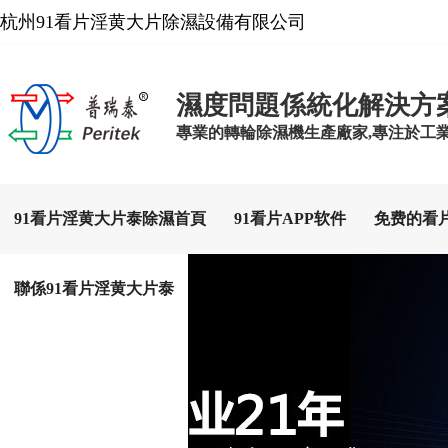
杭州91看片淫黄大片除濕設備有限公司
濕度問題係統化解決方
專業的轉輪除濕機生產廠家,專注於工
91看片淫黄大片泰除濕首頁
91看片APP软件
免费的看
聯係91看片淫黄大片泰