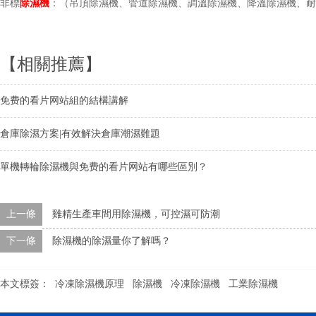
非標
除濕機
：（吊頂除濕機、管道除濕機、調溫除濕機、降溫除濕機、耐
【相關推薦】
免费的看片网站組的結構講解
倉庫除濕方案|有效解決倉庫潮濕難題
單機轉輪除濕機與免费的看片网站有哪些區別？
上一條
雞精生產車間用除濕機，可控濕可防潮
下一條
除濕機的除濕量你了解嗎？
本文標簽：
冷凍除濕機原理
除濕機
冷凍除濕機
工業除濕機